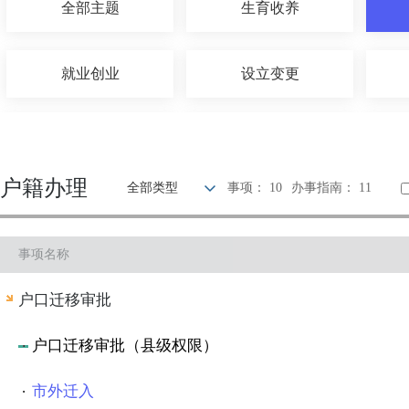
全部主题
生育收养
就业创业
设立变更
婚姻登记
优待抚恤
户籍办理
全部类型
事项： 10
办事指南： 11
交通出行
旅游观光
事项名称
知识产权
环保绿化
户口迁移审批
其他
户口迁移审批（县级权限）
市外迁入